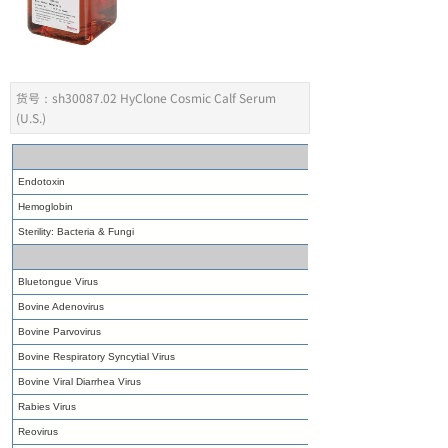
货号：sh30087.02 HyClone Cosmic Calf Serum
(U.S.)
Endotoxin
Hemoglobin
Sterility: Bacteria & Fungi
Bluetongue Virus
Bovine Adenovirus
Bovine Parvovirus
Bovine Respiratory Syncytial Virus
Bovine Viral Diarrhea Virus
Rabies Virus
Reovirus