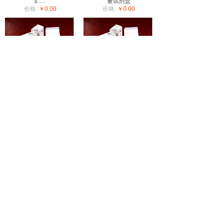
a......
量试剂盒
价格:
￥0.00
价格:
￥0.00
AxyPrep 血基因组DNA
AxyPrep 质粒大量试剂盒
中量试剂盒
价格:
￥0.00
价格:
￥0.00
共 112 条记录
1
2
3
4
5
…
14
下一页>
末页
电话：021-34687452 13701805126
E-mail：yifei@jm-bio.com
传真：021-34687452
地址：上海市徐汇区漕溪l路169号东宇商务楼213室
版权所有 © 上海翼飞生物科技有限公司
沪ICP备13036590号-1