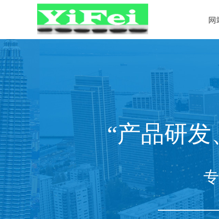
网
“产品研发
专